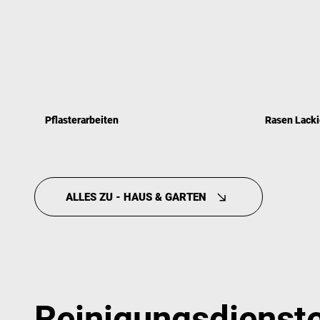
Pflasterarbeiten
Rasen Lacki
Saubere Wege, stabile Flächen
Farbenprach
ERFAHRE MEHR
ERFAH
ALLES ZU - HAUS & GARTEN
Reinigungsdienst