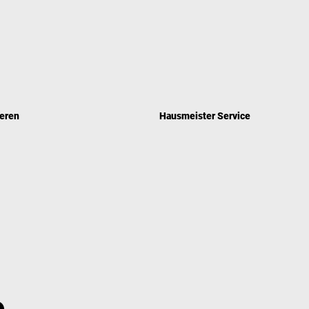
eren
Hausmeister Service
t für Ihre Grünflächen
Zuverlässiger Service rund ums
Gebäude
RE MEHR
ERFAHRE MEHR
e